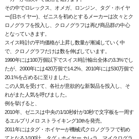
その中でロレックス、オメガ、ロンジン、タグ・ホイヤ
ー(旧ホイヤー)、ゼニスを初めとするメーカーは次々とク
ロノグラフを投入し、クロノグラフは再び商品群の中心
となっていきます。
スイス時計の平均価格が上昇し数量が漸減していく中
で、クロノグラフだけは数を伸ばしています。
1990年には100万個以下でスイス時計輸出全体の3.3%でし
たが、2000年には420万個で14.2%、2010年には530万個で
20.1%を占めるに至りました。
この人気を受けて、各社が意欲的な新製品を投入し、そ
れがまた人気を呼びました。
例を挙げると、
2010年、ゼニスは中央の1/10秒針が10秒で文字板を一周す
るエルプリメロ ストライキング10thを発売。
2011年にはタグ・ホイヤーが機械式クロノグラフで初め
てとなる1/100計、タグ・ホイヤー カレラ マイクログラ