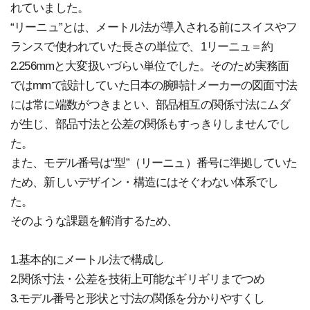
れていました。
“リーニュ”とは、メートル法が導入される前にスイスやフ
ランスで使われていた長さの単位で、1リーニュ＝約
2.256mmと大変扱いづらい単位でした。そのため実務面
ではmmで設計していた日本の腕時計メーカーの図面寸法
には常に端数がつきまとい、部品相互の関係寸法にムダ
が生じ、部品寸法と公差の関係もすっきりしませんでし
た。
また、モデル番号は“型”（リーニュ）番号に準拠していた
ため、新しいデザイン・構造にはそぐわない体系でし
た。
そのような課題を解消するため、
1.基本的にメートル法で構成し
2.関係寸法・公差を技術上可能なギリギリまでつめ
3.モデル番号と形状と寸法の関係を分かりやすくし