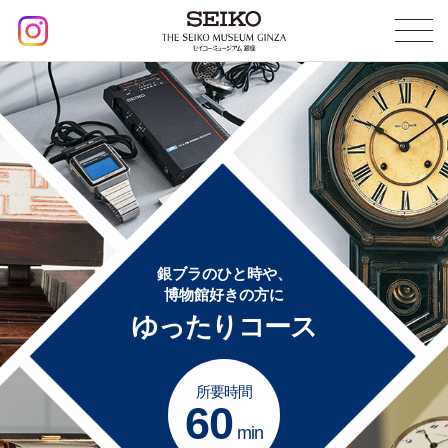
銀ブラのひと時や、
博物館好きの方に
ゆったりコース
所要時間
60
min