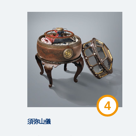
4
須弥山儀