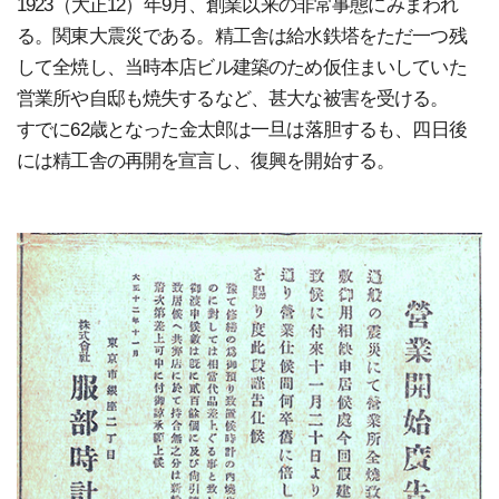
1923（大正12）年9月、創業以来の非常事態にみまわれ
る。関東大震災である。精工舎は給水鉄塔をただ一つ残
して全焼し、当時本店ビル建築のため仮住まいしていた
営業所や自邸も焼失するなど、甚大な被害を受ける。
すでに62歳となった金太郎は一旦は落胆するも、四日後
には精工舎の再開を宣言し、復興を開始する。