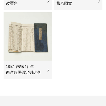
改暦弁
機巧図彙
1857（安政4）年
西洋時辰儀定刻活測