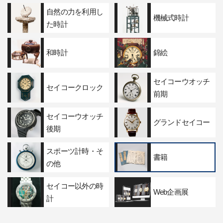
自然の力を利用し
機械式時計
た時計
和時計
錦絵
セイコーウオッチ
セイコークロック
前期
セイコーウオッチ
グランドセイコー
後期
スポーツ計時・そ
書籍
の他
セイコー以外の時
Web企画展
計