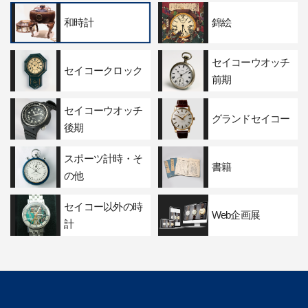
和時計
錦絵
セイコーウオッチ
セイコークロック
前期
セイコーウオッチ
グランドセイコー
後期
スポーツ計時・そ
書籍
の他
セイコー以外の時
Web企画展
計