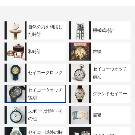
自然の力を利用し
機械式時計
た時計
和時計
錦絵
セイコーウオッチ
セイコークロック
前期
セイコーウオッチ
グランドセイコー
後期
スポーツ計時・そ
書籍
の他
セイコー以外の時