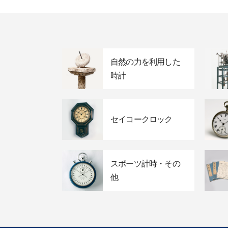
自然の力を利用した
時計
セイコークロック
スポーツ計時・その
他