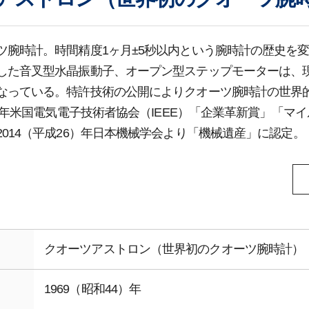
ツ腕時計。時間精度1ヶ月±5秒以内という腕時計の歴史を
した音叉型水晶振動子、オープン型ステップモーターは、
なっている。特許技術の公開によりクオーツ腕時計の世界
6）年米国電気電子技術者協会（IEEE）「企業革新賞」「マ
2014（平成26）年日本機械学会より「機械遺産」に認定。
クオーツアストロン（世界初のクオーツ腕時計）
1969（昭和44）年