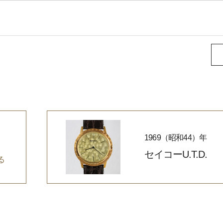
1969（昭和44）年
セイコーU.T.D.
る